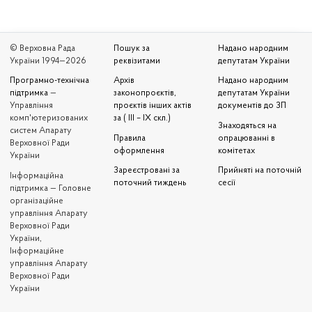
© Верховна Рада
Пошук за
Надано народним
України 1994—2026
реквізитами
депутатам України
Програмно-технічна
Архів
Надано народним
підтримка
—
законопроєктів,
депутатам України
Управління
проєктів інших актів
документів до ЗП
комп'ютеризованих
за ( III – IX скл.)
Знаходяться на
систем Апарату
Правила
опрацюванні в
Верховної Ради
оформлення
комітетах
України
Зареєстровані за
Прийняті на поточній
Iнформаційна
поточний тиждень
сесії
підтримка — Головне
організаційне
управління Апарату
Верховної Ради
України,
Інформаційне
управління Апарату
Верховної Ради
України