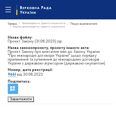
Законопроєкти, проєкти інших актів
Головна
Пошук за реквізитами
Картка законопроєкту, проєкту іншого акта
Назва файлу:
Проєкт Закону (31.08.2023).zip
Назва законопроєкту, проєкту іншого акта:
Проєкт Закону про внесення змін до Закону України
"Про міжнародні договори України" щодо порядку
припинення та зупинення дії міжнародних договорів
України з державою-агресором (державою-окупантом)
Номер, дата реєстрації:
9661
від 30.08.2023
Поділитись:
Завантажити