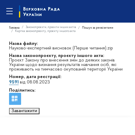
Законопроєкти, проєкти інших актів
Головна
Пошук за реквізитами
Картка законопроєкту, проєкту іншого акта
Назва файлу:
Науково-експертний висновок (Перше читання).zip
Назва законопроєкту, проєкту іншого акта:
Проєкт Закону про внесення змін до деяких законів
України щодо визнання результатів навчання осіб, які
проживають на тимчасово окупованій території України
Номер, дата реєстрації:
9591
від 08.08.2023
Поділитись:
Завантажити