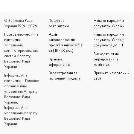
© Верховна Рада
Пошук за
Надано народним
України 1994—2026
реквізитами
депутатам України
Програмно-технічна
Архів
Надано народним
підтримка
—
законопроєктів,
депутатам України
Управління
проєктів інших актів
документів до ЗП
комп'ютеризованих
за ( III – IX скл.)
Знаходяться на
систем Апарату
Правила
опрацюванні в
Верховної Ради
оформлення
комітетах
України
Зареєстровані за
Прийняті на поточній
Iнформаційна
поточний тиждень
сесії
підтримка — Головне
організаційне
управління Апарату
Верховної Ради
України,
Інформаційне
управління Апарату
Верховної Ради
України