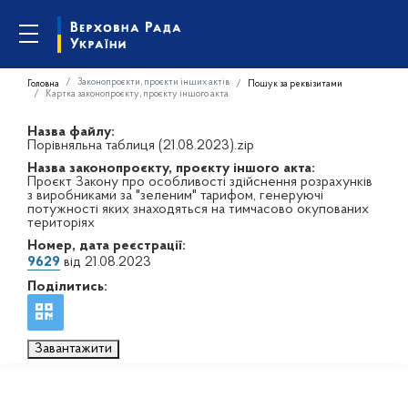
Законопроєкти, проєкти інших актів
Головна
Пошук за реквізитами
Картка законопроєкту, проєкту іншого акта
Назва файлу:
Порівняльна таблиця (21.08.2023).zip
Назва законопроєкту, проєкту іншого акта:
Проєкт Закону про особливості здійснення розрахунків
з виробниками за "зеленим" тарифом, генеруючі
потужності яких знаходяться на тимчасово окупованих
територіях
Номер, дата реєстрації:
9629
від 21.08.2023
Поділитись:
Завантажити