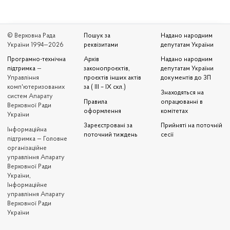
© Верховна Рада
Пошук за
Надано народним
України 1994—2026
реквізитами
депутатам України
Програмно-технічна
Архів
Надано народним
підтримка
—
законопроєктів,
депутатам України
Управління
проєктів інших актів
документів до ЗП
комп'ютеризованих
за ( III – IX скл.)
Знаходяться на
систем Апарату
Правила
опрацюванні в
Верховної Ради
оформлення
комітетах
України
Зареєстровані за
Прийняті на поточній
Iнформаційна
поточний тиждень
сесії
підтримка — Головне
організаційне
управління Апарату
Верховної Ради
України,
Інформаційне
управління Апарату
Верховної Ради
України