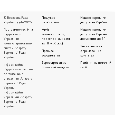
© Верховна Рада
Пошук за
Надано народним
України 1994—2026
реквізитами
депутатам України
Програмно-технічна
Архів
Надано народним
підтримка
—
законопроєктів,
депутатам України
Управління
проєктів інших актів
документів до ЗП
комп'ютеризованих
за ( III – IX скл.)
Знаходяться на
систем Апарату
Правила
опрацюванні в
Верховної Ради
оформлення
комітетах
України
Зареєстровані за
Прийняті на поточній
Iнформаційна
поточний тиждень
сесії
підтримка — Головне
організаційне
управління Апарату
Верховної Ради
України,
Інформаційне
управління Апарату
Верховної Ради
України