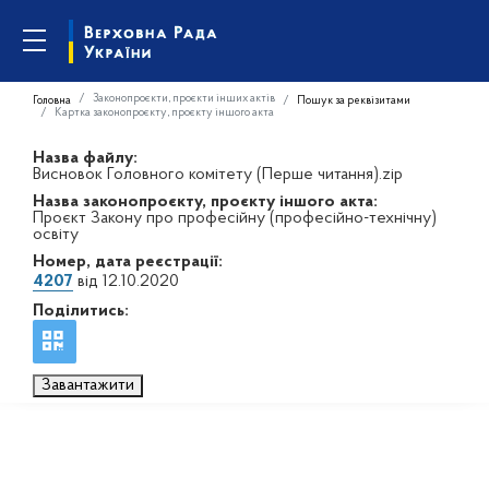
Законопроєкти, проєкти інших актів
Головна
Пошук за реквізитами
Картка законопроєкту, проєкту іншого акта
Назва файлу:
Висновок Головного комітету (Перше читання).zip
Назва законопроєкту, проєкту іншого акта:
Проєкт Закону про професійну (професійно-технічну)
освіту
Номер, дата реєстрації:
4207
від 12.10.2020
Поділитись:
Завантажити