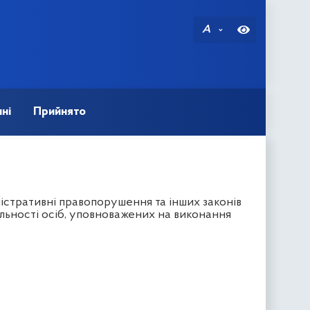
A
ні
Прийнято
істративні правопорушення та інших законів
льності осіб, уповноважених на виконання