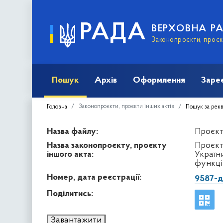
РАДА
ВЕРХОВНА Р
Законопроєкти, проєкт
Пошук
Архів
Оформлення
Заре
Законопроєкти, проєкти інших актів
Головна
Пошук за рек
Назва файлу:
Проєкт 
Назва законопроєкту, проєкту
Проєкт
іншого акта:
Україн
функці
Номер, дата реєстрації:
9587-д
Поділитись:
Завантажити