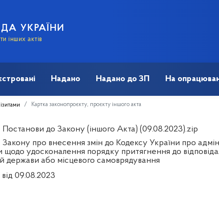
АДА УКРАЇНИ
и інших актів
єстровані
Надано
Надано до ЗП
На опрацюван
Картка законопроєкту, проєкту іншого акта
візитами
Постанови до Закону (іншого Акта) (09.08.2023).zip
 Закону про внесення змін до Кодексу України про адмін
и щодо удосконалення порядку притягнення до відповіда
й держави або місцевого самоврядування
від 09.08.2023