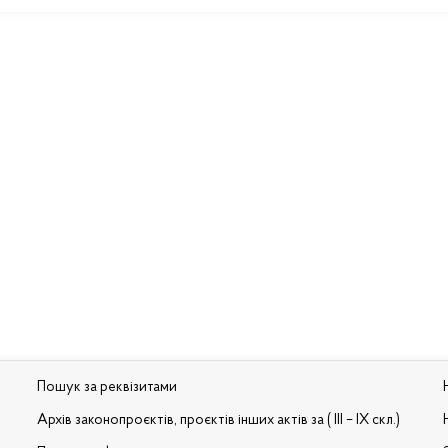
Пошук за реквізитами
Архів законопроєктів, проєктів інших актів за ( III – IX скл.)