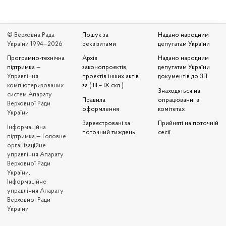
© Верховна Рада
Пошук за
Надано народним
України 1994—2026
реквізитами
депутатам України
Програмно-технічна
Архів
Надано народним
підтримка
—
законопроєктів,
депутатам України
Управління
проєктів інших актів
документів до ЗП
комп'ютеризованих
за ( III – IX скл.)
Знаходяться на
систем Апарату
Правила
опрацюванні в
Верховної Ради
оформлення
комітетах
України
Зареєстровані за
Прийняті на поточній
Iнформаційна
поточний тиждень
сесії
підтримка — Головне
організаційне
управління Апарату
Верховної Ради
України,
Інформаційне
управління Апарату
Верховної Ради
України