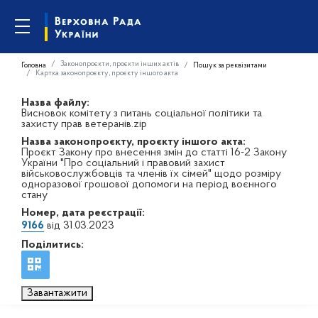
Законопроєкти, проєкти інших актів
Головна
Пошук за реквізитами
Картка законопроєкту, проєкту іншого акта
Назва файлу:
Висновок комітету з питань соціальної політики та
захисту прав ветеранів.zip
Назва законопроєкту, проєкту іншого акта:
Проєкт Закону про внесення змін до статті 16-2 Закону
України "Про соціальний і правовий захист
військовослужбовців та членів їх сімей" щодо розміру
одноразової грошової допомоги на період воєнного
стану
Номер, дата реєстрації:
9166
від 31.03.2023
Поділитись:
Завантажити