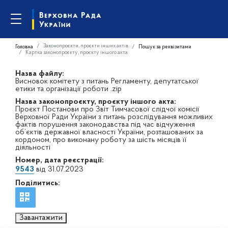
Законопроєкти, проєкти інших актів
Головна
Пошук за реквізитами
Картка законопроєкту, проєкту іншого акта
Назва файлу:
Висновок комітету з питань Регламенту, депутатської
етики та організації роботи .zip
Назва законопроєкту, проєкту іншого акта:
Проєкт Постанови про Звіт Тимчасової слідчої комісії
Верховної Ради України з питань розслідування можливих
фактів порушення законодавства під час відчуження
об’єктів державної власності України, розташованих за
кордоном, про виконану роботу за шість місяців її
діяльності
Номер, дата реєстрації:
9543
від 31.07.2023
Поділитись:
Завантажити