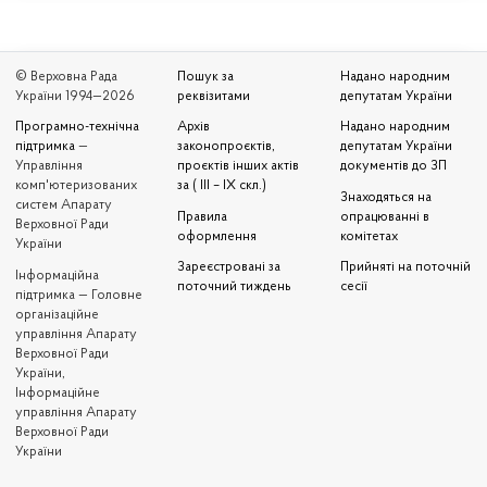
© Верховна Рада
Пошук за
Надано народним
України 1994—2026
реквізитами
депутатам України
Програмно-технічна
Архів
Надано народним
підтримка
—
законопроєктів,
депутатам України
Управління
проєктів інших актів
документів до ЗП
комп'ютеризованих
за ( III – IX скл.)
Знаходяться на
систем Апарату
Правила
опрацюванні в
Верховної Ради
оформлення
комітетах
України
Зареєстровані за
Прийняті на поточній
Iнформаційна
поточний тиждень
сесії
підтримка — Головне
організаційне
управління Апарату
Верховної Ради
України,
Інформаційне
управління Апарату
Верховної Ради
України