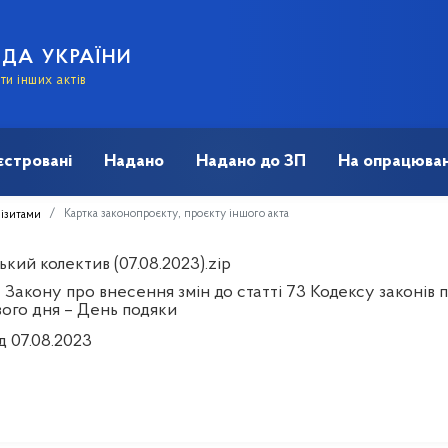
АДА УКРАЇНИ
и інших актів
єстровані
Надано
Надано до ЗП
На опрацюван
Картка законопроєкту, проєкту іншого акта
візитами
кий колектив (07.08.2023).zip
 Закону про внесення змін до статті 73 Кодексу законів
вого дня – День подяки
д 07.08.2023