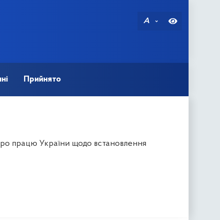
A
ні
Прийнято
 про працю України щодо встановлення