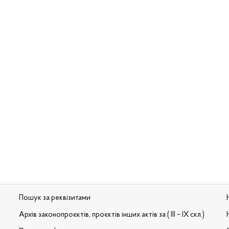
Пошук за реквізитами
Архів законопроєктів, проєктів інших актів за ( III – IX скл.)