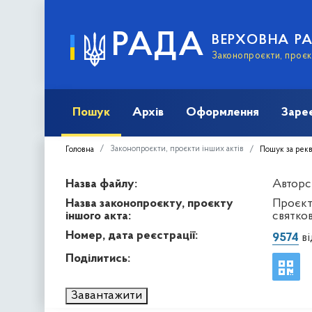
РАДА
ВЕРХОВНА Р
Законопроєкти, проєкт
Пошук
Архів
Оформлення
Заре
Законопроєкти, проєкти інших актів
Головна
Пошук за рек
Назва файлу:
Авторсь
Назва законопроєкту, проєкту
Проєкт
іншого акта:
святко
Номер, дата реєстрації:
9574
ві
Поділитись:
Завантажити