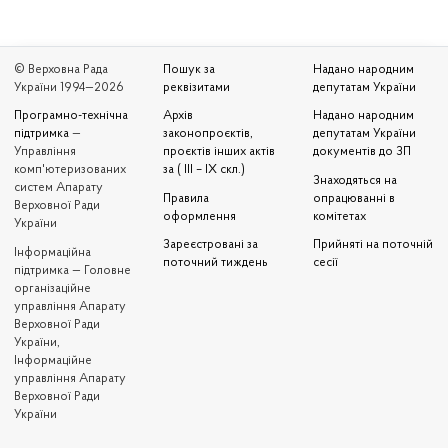
© Верховна Рада
Пошук за
Надано народним
України 1994—2026
реквізитами
депутатам України
Програмно-технічна
Архів
Надано народним
підтримка
—
законопроєктів,
депутатам України
Управління
проєктів інших актів
документів до ЗП
комп'ютеризованих
за ( III – IX скл.)
Знаходяться на
систем Апарату
Правила
опрацюванні в
Верховної Ради
оформлення
комітетах
України
Зареєстровані за
Прийняті на поточній
Iнформаційна
поточний тиждень
сесії
підтримка — Головне
організаційне
управління Апарату
Верховної Ради
України,
Інформаційне
управління Апарату
Верховної Ради
України