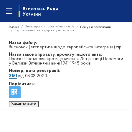
Законопроєкти, проєкти інших актів
Головна
Пошук за реквізитами
Картка законопроєкту, проєкту іншого акта
Назва файлу:
Висновок (експертиза щодо європейської інтеграції).zip
Назва законопроєкту, проєкту іншого акта:
Проєкт Постанови про відзначення 75-ї річниці Перемоги
у Великій Вітчизняній війні 1941-1945 років
Номер, дата реєстрації:
3151
від 03.03.2020
Поділитись:
Завантажити