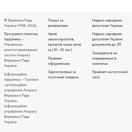
© Верховна Рада
Пошук за
Надано народним
України 1994—2026
реквізитами
депутатам України
Програмно-технічна
Архів
Надано народним
підтримка
—
законопроєктів,
депутатам України
Управління
проєктів інших актів
документів до ЗП
комп'ютеризованих
за ( III – IX скл.)
Знаходяться на
систем Апарату
Правила
опрацюванні в
Верховної Ради
оформлення
комітетах
України
Зареєстровані за
Прийняті на поточній
Iнформаційна
поточний тиждень
сесії
підтримка — Головне
організаційне
управління Апарату
Верховної Ради
України,
Інформаційне
управління Апарату
Верховної Ради
України