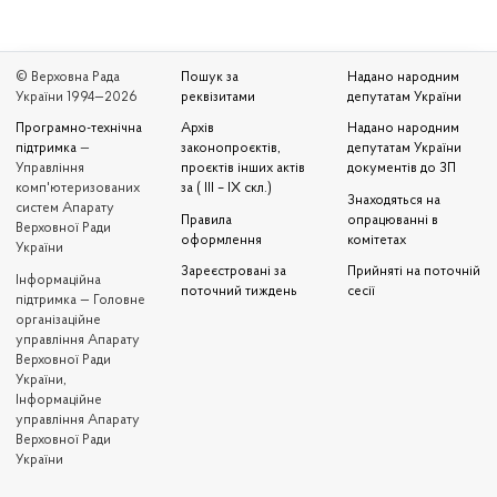
© Верховна Рада
Пошук за
Надано народним
України 1994—2026
реквізитами
депутатам України
Програмно-технічна
Архів
Надано народним
підтримка
—
законопроєктів,
депутатам України
Управління
проєктів інших актів
документів до ЗП
комп'ютеризованих
за ( III – IX скл.)
Знаходяться на
систем Апарату
Правила
опрацюванні в
Верховної Ради
оформлення
комітетах
України
Зареєстровані за
Прийняті на поточній
Iнформаційна
поточний тиждень
сесії
підтримка — Головне
організаційне
управління Апарату
Верховної Ради
України,
Інформаційне
управління Апарату
Верховної Ради
України