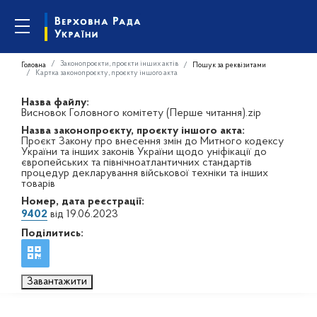
Законопроєкти, проєкти інших актів
Головна
Пошук за реквізитами
Картка законопроєкту, проєкту іншого акта
Назва файлу:
Висновок Головного комітету (Перше читання).zip
Назва законопроєкту, проєкту іншого акта:
Проєкт Закону про внесення змін до Митного кодексу
України та інших законів України щодо уніфікації до
європейських та північноатлантичних стандартів
процедур декларування військової техніки та інших
товарів
Номер, дата реєстрації:
9402
від 19.06.2023
Поділитись:
Завантажити