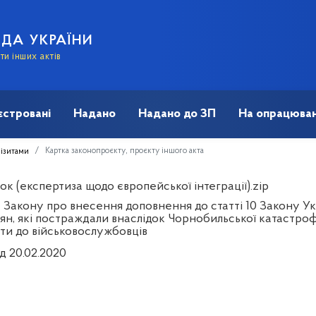
АДА УКРАЇНИ
и інших актів
єстровані
Надано
Надано до ЗП
На опрацюван
Картка законопроєкту, проєкту іншого акта
візитами
к (експертиза щодо європейської інтеграції).zip
 Закону про внесення доповнення до статті 10 Закону Укр
ян, які постраждали внаслідок Чорнобильської катастрофи
ти до військовослужбовців
д 20.02.2020