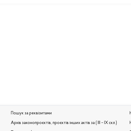
Пошук за реквізитами
Архів законопроєктів, проєктів інших актів за ( III – IX скл.)