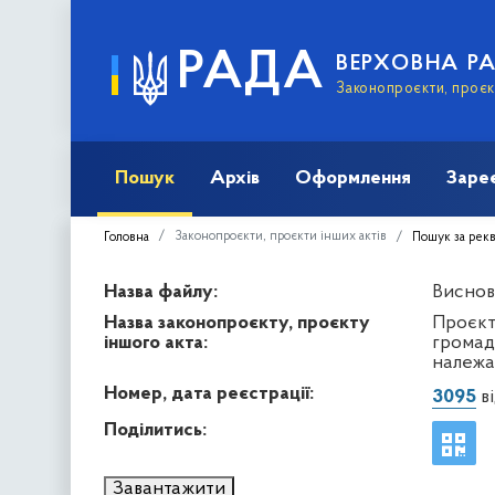
РАДА
ВЕРХОВНА Р
Законопроєкти, проєкт
Пошук
Архів
Оформлення
Заре
Законопроєкти, проєкти інших актів
Головна
Пошук за рек
Назва файлу:
Висново
Назва законопроєкту, проєкту
Проєкт
іншого акта:
громад
належа
Номер, дата реєстрації:
3095
ві
Поділитись:
Завантажити