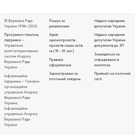
© Верховна Рада
Пошук за
Надано народним
України 1994—2026
реквізитами
депутатам України
Програмно-технічна
Архів
Надано народним
підтримка
—
законопроєктів,
депутатам України
Управління
проєктів інших актів
документів до ЗП
комп'ютеризованих
за ( III – IX скл.)
Знаходяться на
систем Апарату
Правила
опрацюванні в
Верховної Ради
оформлення
комітетах
України
Зареєстровані за
Прийняті на поточній
Iнформаційна
поточний тиждень
сесії
підтримка — Головне
організаційне
управління Апарату
Верховної Ради
України,
Інформаційне
управління Апарату
Верховної Ради
України