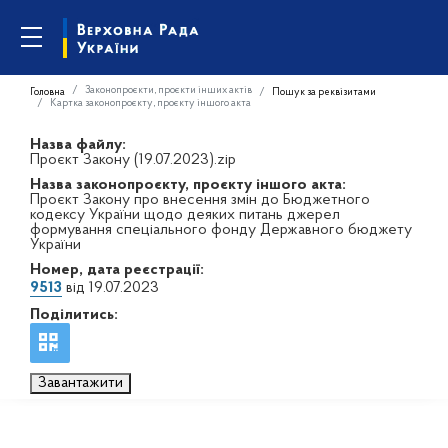
Законопроєкти, проєкти інших актів
Головна
Пошук за реквізитами
Картка законопроєкту, проєкту іншого акта
Назва файлу:
Проєкт Закону (19.07.2023).zip
Назва законопроєкту, проєкту іншого акта:
Проєкт Закону про внесення змін до Бюджетного
кодексу України щодо деяких питань джерел
формування спеціального фонду Державного бюджету
України
Номер, дата реєстрації:
9513
від 19.07.2023
Поділитись:
Завантажити