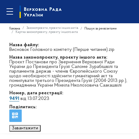
Законопроєкти, проєкти інших актів
Головна
Пошук за реквізитами
Картка законопроєкту, проєкту іншого акта
Назва файлу:
Висновок Головного комітету (Перше читання).zip
Назва законопроєкту, проєкту іншого акта:
Проєкт Постанови про Звернення Верховної Ради
України до Президента Грузії Саломе Зурабішвілі та
парламентів держав - членів Європейського Союзу
щодо необхідності здійснити гуманітарний акт та
помилувати третього Президента Грузії (2004-2013 рр.),
громадянина України Міхеіла Ніколозовича Саакашвілі
Номер, дата реєстрації:
9491
від 13.07.2023
Поділитись:
Завантажити