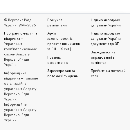
© Верховна Рада
Пошук за
Надано народним
України 1994—2026
реквізитами
депутатам України
Програмно-технічна
Архів
Надано народним
підтримка
—
законопроєктів,
депутатам України
Управління
проєктів інших актів
документів до ЗП
комп'ютеризованих
за ( III – IX скл.)
Знаходяться на
систем Апарату
Правила
опрацюванні в
Верховної Ради
оформлення
комітетах
України
Зареєстровані за
Прийняті на поточній
Iнформаційна
поточний тиждень
сесії
підтримка — Головне
організаційне
управління Апарату
Верховної Ради
України,
Інформаційне
управління Апарату
Верховної Ради
України