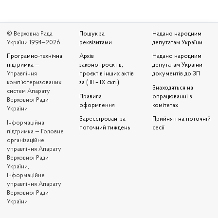
© Верховна Рада
Пошук за
Надано народним
України 1994—2026
реквізитами
депутатам України
Програмно-технічна
Архів
Надано народним
підтримка
—
законопроєктів,
депутатам України
Управління
проєктів інших актів
документів до ЗП
комп'ютеризованих
за ( III – IX скл.)
Знаходяться на
систем Апарату
Правила
опрацюванні в
Верховної Ради
оформлення
комітетах
України
Зареєстровані за
Прийняті на поточній
Iнформаційна
поточний тиждень
сесії
підтримка — Головне
організаційне
управління Апарату
Верховної Ради
України,
Інформаційне
управління Апарату
Верховної Ради
України