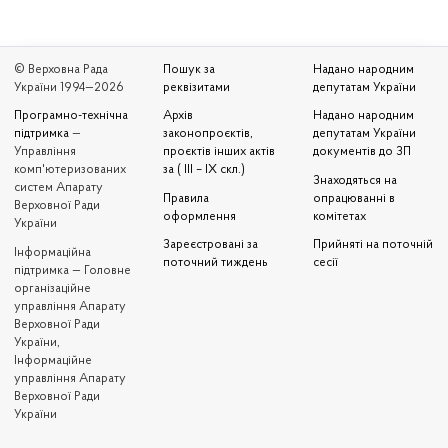
© Верховна Рада
Пошук за
Надано народним
України 1994—2026
реквізитами
депутатам України
Програмно-технічна
Архів
Надано народним
підтримка
—
законопроєктів,
депутатам України
Управління
проєктів інших актів
документів до ЗП
комп'ютеризованих
за ( III – IX скл.)
Знаходяться на
систем Апарату
Правила
опрацюванні в
Верховної Ради
оформлення
комітетах
України
Зареєстровані за
Прийняті на поточній
Iнформаційна
поточний тиждень
сесії
підтримка — Головне
організаційне
управління Апарату
Верховної Ради
України,
Інформаційне
управління Апарату
Верховної Ради
України