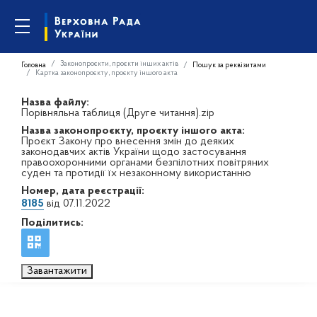
Законопроєкти, проєкти інших актів
Головна
Пошук за реквізитами
Картка законопроєкту, проєкту іншого акта
Назва файлу:
Порівняльна таблиця (Друге читання).zip
Назва законопроєкту, проєкту іншого акта:
Проєкт Закону про внесення змін до деяких
законодавчих актів України щодо застосування
правоохоронними органами безпілотних повітряних
суден та протидії їх незаконному використанню
Номер, дата реєстрації:
8185
від 07.11.2022
Поділитись:
Завантажити