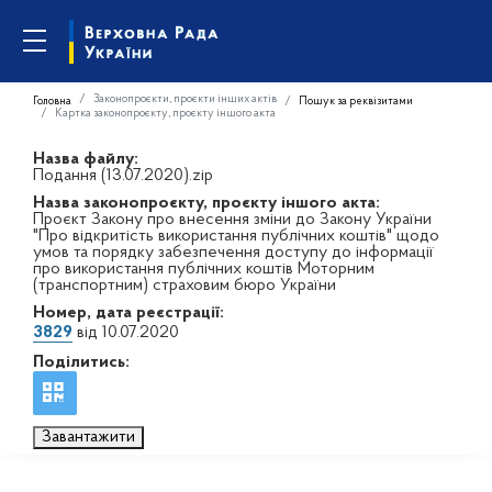
Законопроєкти, проєкти інших актів
Головна
Пошук за реквізитами
Картка законопроєкту, проєкту іншого акта
Назва файлу:
Подання (13.07.2020).zip
Назва законопроєкту, проєкту іншого акта:
Проєкт Закону про внесення зміни до Закону України
"Про відкритість використання публічних коштів" щодо
умов та порядку забезпечення доступу до інформації
про використання публічних коштів Моторним
(транспортним) страховим бюро України
Номер, дата реєстрації:
3829
від 10.07.2020
Поділитись:
Завантажити