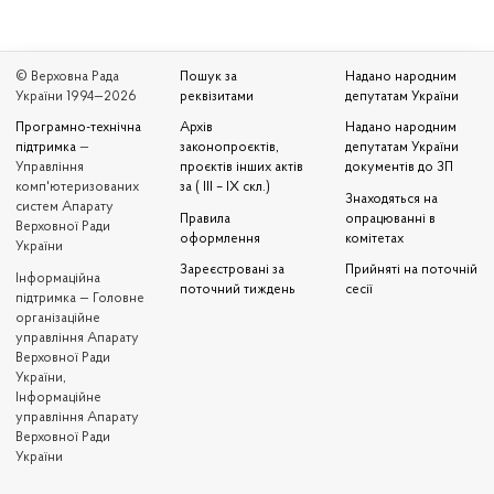
© Верховна Рада
Пошук за
Надано народним
України 1994—2026
реквізитами
депутатам України
Програмно-технічна
Архів
Надано народним
підтримка
—
законопроєктів,
депутатам України
Управління
проєктів інших актів
документів до ЗП
комп'ютеризованих
за ( III – IX скл.)
Знаходяться на
систем Апарату
Правила
опрацюванні в
Верховної Ради
оформлення
комітетах
України
Зареєстровані за
Прийняті на поточній
Iнформаційна
поточний тиждень
сесії
підтримка — Головне
організаційне
управління Апарату
Верховної Ради
України,
Інформаційне
управління Апарату
Верховної Ради
України