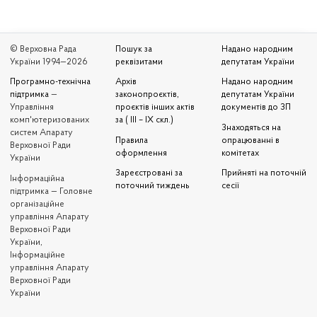
© Верховна Рада
Пошук за
Надано народним
України 1994—2026
реквізитами
депутатам України
Програмно-технічна
Архів
Надано народним
підтримка
—
законопроєктів,
депутатам України
Управління
проєктів інших актів
документів до ЗП
комп'ютеризованих
за ( III – IX скл.)
Знаходяться на
систем Апарату
Правила
опрацюванні в
Верховної Ради
оформлення
комітетах
України
Зареєстровані за
Прийняті на поточній
Iнформаційна
поточний тиждень
сесії
підтримка — Головне
організаційне
управління Апарату
Верховної Ради
України,
Інформаційне
управління Апарату
Верховної Ради
України