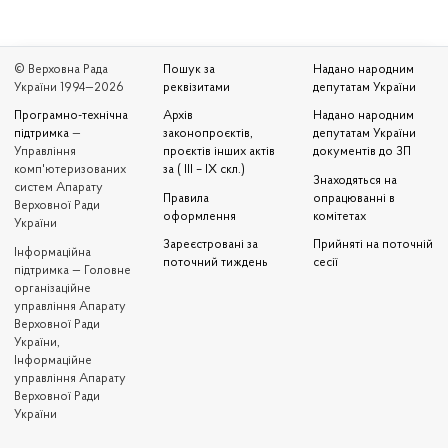
© Верховна Рада
Пошук за
Надано народним
України 1994—2026
реквізитами
депутатам України
Програмно-технічна
Архів
Надано народним
підтримка
—
законопроєктів,
депутатам України
Управління
проєктів інших актів
документів до ЗП
комп'ютеризованих
за ( III – IX скл.)
Знаходяться на
систем Апарату
Правила
опрацюванні в
Верховної Ради
оформлення
комітетах
України
Зареєстровані за
Прийняті на поточній
Iнформаційна
поточний тиждень
сесії
підтримка — Головне
організаційне
управління Апарату
Верховної Ради
України,
Інформаційне
управління Апарату
Верховної Ради
України