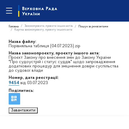
Законопроєкти, проєкти інших актів
Головна
Пошук за реквізитами
Картка законопроєкту, проєкту іншого акта
Назва файлу:
Порівняльна таблиця (04.07.2023).zip
Назва законопроєкту, проєкту іншого акта:
Проєкт Закону про внесення змін до Закону України
"Про судоустрій і статус суддів" щодо запровадження
додаткових процедур для зміцнення довіри суспільства
до судової влади
Номер, дата реєстрації:
9454
від 03.07.2023
Поділитись:
Завантажити