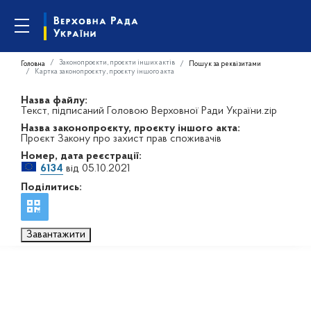
Законопроєкти, проєкти інших актів
Головна
Пошук за реквізитами
Картка законопроєкту, проєкту іншого акта
Назва файлу:
Текст, підписаний Головою Верховної Ради України.zip
Назва законопроєкту, проєкту іншого акта:
Проєкт Закону про захист прав споживачів
Номер, дата реєстрації:
6134
від 05.10.2021
Поділитись:
Завантажити