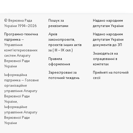
© Верховна Рада
Пошук за
Надано народним
України 1994—2026
реквізитами
депутатам України
Програмно-технічна
Архів
Надано народним
підтримка
—
законопроєктів,
депутатам України
Управління
проєктів інших актів
документів до ЗП
комп'ютеризованих
за ( III – IX скл.)
Знаходяться на
систем Апарату
Правила
опрацюванні в
Верховної Ради
оформлення
комітетах
України
Зареєстровані за
Прийняті на поточній
Iнформаційна
поточний тиждень
сесії
підтримка — Головне
організаційне
управління Апарату
Верховної Ради
України,
Інформаційне
управління Апарату
Верховної Ради
України