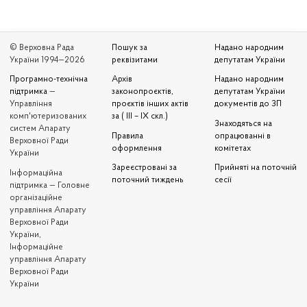
© Верховна Рада
Пошук за
Надано народним
України 1994—2026
реквізитами
депутатам України
Програмно-технічна
Архів
Надано народним
підтримка
—
законопроєктів,
депутатам України
Управління
проєктів інших актів
документів до ЗП
комп'ютеризованих
за ( III – IX скл.)
Знаходяться на
систем Апарату
Правила
опрацюванні в
Верховної Ради
оформлення
комітетах
України
Зареєстровані за
Прийняті на поточній
Iнформаційна
поточний тиждень
сесії
підтримка — Головне
організаційне
управління Апарату
Верховної Ради
України,
Інформаційне
управління Апарату
Верховної Ради
України