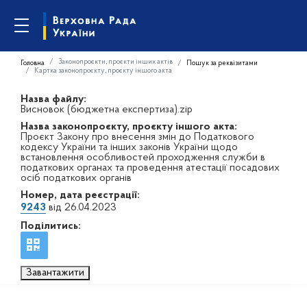
Законопроєкти, проєкти інших актів
Головна
Пошук за реквізитами
Картка законопроєкту, проєкту іншого акта
Назва файлу:
Висновок (бюджетна експертиза).zip
Назва законопроєкту, проєкту іншого акта:
Проєкт Закону про внесення змін до Податкового
кодексу України та інших законів України щодо
встановлення особливостей проходження служби в
податкових органах та проведення атестації посадових
осіб податкових органів
Номер, дата реєстрації:
9243
від 26.04.2023
Поділитись:
Завантажити