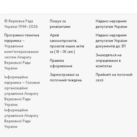
© Верховна Рада
Пошук за
Надано народним
України 1994—2026
реквізитами
депутатам України
Програмно-технічна
Архів
Надано народним
підтримка
—
законопроєктів,
депутатам України
Управління
проєктів інших актів
документів до ЗП
комп'ютеризованих
за ( III – IX скл.)
Знаходяться на
систем Апарату
Правила
опрацюванні в
Верховної Ради
оформлення
комітетах
України
Зареєстровані за
Прийняті на поточній
Iнформаційна
поточний тиждень
сесії
підтримка — Головне
організаційне
управління Апарату
Верховної Ради
України,
Інформаційне
управління Апарату
Верховної Ради
України