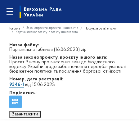
Законопроєкти, проєкти інших актів
Головна
Пошук за реквізитами
Картка законопроєкту, проєкту іншого акта
Назва файлу:
Порівняльна таблиця (16.06.2023).zip
Назва законопроєкту, проєкту іншого акта:
Проєкт Закону про внесення змін до Бюджетного
кодексу України щодо забезпечення передбачуваності
бюджетної політики та посилення боргової стійкості
Номер, дата реєстрації:
9346-1
від 15.06.2023
Поділитись:
Завантажити