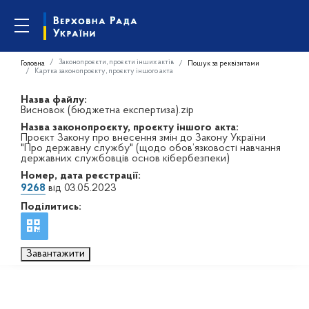
Законопроєкти, проєкти інших актів
Головна
Пошук за реквізитами
Картка законопроєкту, проєкту іншого акта
Назва файлу:
Висновок (бюджетна експертиза).zip
Назва законопроєкту, проєкту іншого акта:
Проєкт Закону про внесення змін до Закону України
"Про державну службу" (щодо обов’язковості навчання
державних службовців основ кібербезпеки)
Номер, дата реєстрації:
9268
від 03.05.2023
Поділитись:
Завантажити