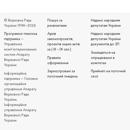
© Верховна Рада
Пошук за
Надано народним
України 1994—2026
реквізитами
депутатам України
Програмно-технічна
Архів
Надано народним
підтримка
—
законопроєктів,
депутатам України
Управління
проєктів інших актів
документів до ЗП
комп'ютеризованих
за ( III – IX скл.)
Знаходяться на
систем Апарату
Правила
опрацюванні в
Верховної Ради
оформлення
комітетах
України
Зареєстровані за
Прийняті на поточній
Iнформаційна
поточний тиждень
сесії
підтримка — Головне
організаційне
управління Апарату
Верховної Ради
України,
Інформаційне
управління Апарату
Верховної Ради
України