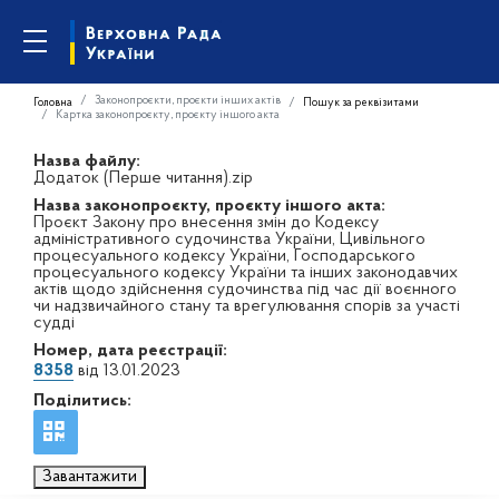
Законопроєкти, проєкти інших актів
Головна
Пошук за реквізитами
Картка законопроєкту, проєкту іншого акта
Назва файлу:
Додаток (Перше читання).zip
Назва законопроєкту, проєкту іншого акта:
Проєкт Закону про внесення змін до Кодексу
адміністративного судочинства України, Цивільного
процесуального кодексу України, Господарського
процесуального кодексу України та інших законодавчих
актів щодо здійснення судочинства під час дії воєнного
чи надзвичайного стану та врегулювання спорів за участі
судді
Номер, дата реєстрації:
8358
від 13.01.2023
Поділитись:
Завантажити