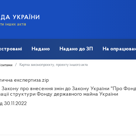
АДА УКРАЇНИ
и інших актів
єстровані
Надано
Надано до ЗП
На опрацюван
Картка законопроєкту, проєкту іншого акта
візитами
тична експертиза.zip
 Закону про внесення змін до Закону України "Про Фон
зації структури Фонду державного майна України
д 30.11.2022