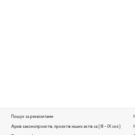
Пошук за реквізитами
Архів законопроєктів, проєктів інших актів за ( III – IX скл.)