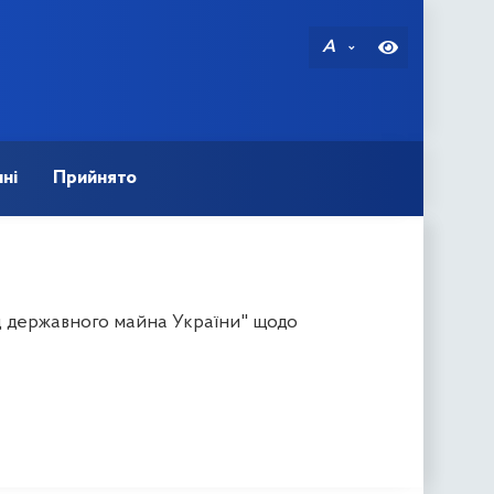
A
ні
Прийнято
д державного майна України" щодо