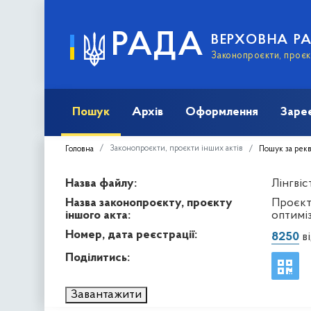
РАДА
ВЕРХОВНА Р
Законопроєкти, проєкт
Пошук
Архів
Оформлення
Заре
Законопроєкти, проєкти інших актів
Головна
Пошук за рек
Назва файлу:
Лінгвіс
Назва законопроєкту, проєкту
Проєкт
іншого акта:
оптимі
Номер, дата реєстрації:
8250
ві
Поділитись:
Завантажити