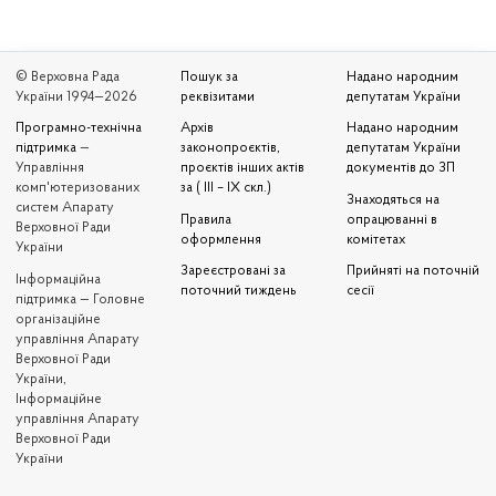
© Верховна Рада
Пошук за
Надано народним
України 1994—2026
реквізитами
депутатам України
Програмно-технічна
Архів
Надано народним
підтримка
—
законопроєктів,
депутатам України
Управління
проєктів інших актів
документів до ЗП
комп'ютеризованих
за ( III – IX скл.)
Знаходяться на
систем Апарату
Правила
опрацюванні в
Верховної Ради
оформлення
комітетах
України
Зареєстровані за
Прийняті на поточній
Iнформаційна
поточний тиждень
сесії
підтримка — Головне
організаційне
управління Апарату
Верховної Ради
України,
Інформаційне
управління Апарату
Верховної Ради
України