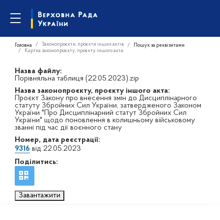
Законопроєкти, проєкти інших актів
Головна
Пошук за реквізитами
Картка законопроєкту, проєкту іншого акта
Назва файлу:
Порівняльна таблиця (22.05.2023).zip
Назва законопроєкту, проєкту іншого акта:
Проєкт Закону про внесення змін до Дисциплінарного
статуту Збройних Сил України, затвердженого Законом
України "Про Дисциплінарний статут Збройних Сил
України" щодо поновлення в колишньому військовому
званні під час дії воєнного стану
Номер, дата реєстрації:
9316
від 22.05.2023
Поділитись:
Завантажити