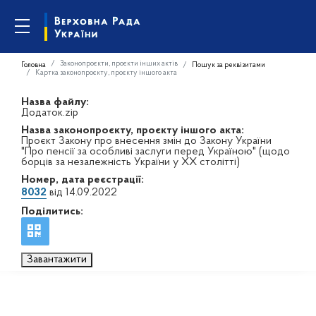
Законопроєкти, проєкти інших актів
Головна
Пошук за реквізитами
Картка законопроєкту, проєкту іншого акта
Назва файлу:
Додаток.zip
Назва законопроєкту, проєкту іншого акта:
Проєкт Закону про внесення змін до Закону України
"Про пенсії за особливі заслуги перед Україною" (щодо
борців за незалежність України у XX столітті)
Номер, дата реєстрації:
8032
від 14.09.2022
Поділитись:
Завантажити