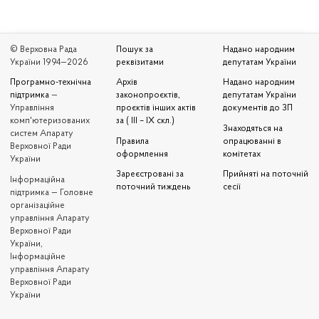
© Верховна Рада
Пошук за
Надано народним
України 1994—2026
реквізитами
депутатам України
Програмно-технічна
Архів
Надано народним
підтримка
—
законопроєктів,
депутатам України
Управління
проєктів інших актів
документів до ЗП
комп'ютеризованих
за ( III – IX скл.)
Знаходяться на
систем Апарату
Правила
опрацюванні в
Верховної Ради
оформлення
комітетах
України
Зареєстровані за
Прийняті на поточній
Iнформаційна
поточний тиждень
сесії
підтримка — Головне
організаційне
управління Апарату
Верховної Ради
України,
Інформаційне
управління Апарату
Верховної Ради
України