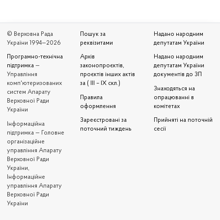
© Верховна Рада
Пошук за
Надано народним
України 1994—2026
реквізитами
депутатам України
Програмно-технічна
Архів
Надано народним
підтримка
—
законопроєктів,
депутатам України
Управління
проєктів інших актів
документів до ЗП
комп'ютеризованих
за ( III – IX скл.)
Знаходяться на
систем Апарату
Правила
опрацюванні в
Верховної Ради
оформлення
комітетах
України
Зареєстровані за
Прийняті на поточній
Iнформаційна
поточний тиждень
сесії
підтримка — Головне
організаційне
управління Апарату
Верховної Ради
України,
Інформаційне
управління Апарату
Верховної Ради
України