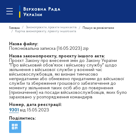
Законопроєкти, проєкти інших актів
Головна
Пошук за реквізитами
Картка законопроєкту, проєкту іншого акта
Назва файлу:
Пояснювальна записка (16.05.2023).zip
Назва законопроєкту, проєкту іншого акта:
Проєкт Закону про внесення змін до Закону України
"Про військовий обов'язок і військову службу" щодо
звільнення з військової служби у воєнний час
військовослужбовців, які визнані тимчасово
непридатними або обмежено придатними до військової
служби та збереження грошового забезпечення до
моменту звільнення таких осіб або до повернення
(призначення) на посади військовослужбовців, яких було
зараховано у розпорядження командирів
Номер, дата реєстрації:
9301
від 15.05.2023
Поділитись: