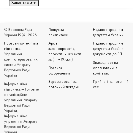
Завантажити
© Верховна Рада
Пошук за
Надано народним
України 1994—2026
реквізитами
депутатам України
Програмно-технічна
Архів
Надано народним
підтримка
—
законопроєктів,
депутатам України
Управління
проєктів інших актів
документів до ЗП
комп'ютеризованих
за ( III – IX скл.)
Знаходяться на
систем Апарату
Правила
опрацюванні в
Верховної Ради
оформлення
комітетах
України
Зареєстровані за
Прийняті на поточній
Iнформаційна
поточний тиждень
сесії
підтримка — Головне
організаційне
управління Апарату
Верховної Ради
України,
Інформаційне
управління Апарату
Верховної Ради
України