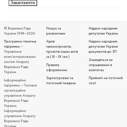
Завантажити
© Верховна Рада
Пошук за
Надано народним
України 1994—2026
реквізитами
депутатам України
Програмно-технічна
Архів
Надано народним
підтримка
—
законопроєктів,
депутатам України
Управління
проєктів інших актів
документів до ЗП
комп'ютеризованих
за ( III – IX скл.)
Знаходяться на
систем Апарату
Правила
опрацюванні в
Верховної Ради
оформлення
комітетах
України
Зареєстровані за
Прийняті на поточній
Iнформаційна
поточний тиждень
сесії
підтримка — Головне
організаційне
управління Апарату
Верховної Ради
України,
Інформаційне
управління Апарату
Верховної Ради
України