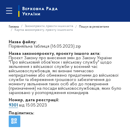
Законопроєкти, проєкти інших актів
Головна
Пошук за реквізитами
Картка законопроєкту, проєкту іншого акта
Назва файлу:
Порівняльна таблиця (16.05.2023).zip
Назва законопроєкту, проєкту іншого акта:
Проєкт Закону про внесення змін до Закону України
"Про військовий обов'язок і військову службу" щодо
звільнення з військової служби у воєнний час
військовослужбовців, які визнані тимчасово
непридатними або обмежено придатними до військової
служби та збереження грошового забезпечення до
моменту звільнення таких осіб або до повернення
(призначення) на посади військовослужбовців, яких було
зараховано у розпорядження командирів
Номер, дата реєстрації:
9301
від 15.05.2023
Поділитись: