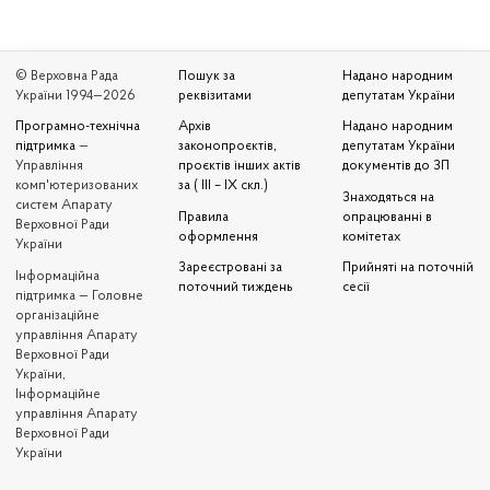
© Верховна Рада
Пошук за
Надано народним
України 1994—2026
реквізитами
депутатам України
Програмно-технічна
Архів
Надано народним
підтримка
—
законопроєктів,
депутатам України
Управління
проєктів інших актів
документів до ЗП
комп'ютеризованих
за ( III – IX скл.)
Знаходяться на
систем Апарату
Правила
опрацюванні в
Верховної Ради
оформлення
комітетах
України
Зареєстровані за
Прийняті на поточній
Iнформаційна
поточний тиждень
сесії
підтримка — Головне
організаційне
управління Апарату
Верховної Ради
України,
Інформаційне
управління Апарату
Верховної Ради
України