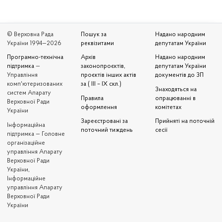
© Верховна Рада
Пошук за
Надано народним
України 1994—2026
реквізитами
депутатам України
Програмно-технічна
Архів
Надано народним
підтримка
—
законопроєктів,
депутатам України
Управління
проєктів інших актів
документів до ЗП
комп'ютеризованих
за ( III – IX скл.)
Знаходяться на
систем Апарату
Правила
опрацюванні в
Верховної Ради
оформлення
комітетах
України
Зареєстровані за
Прийняті на поточній
Iнформаційна
поточний тиждень
сесії
підтримка — Головне
організаційне
управління Апарату
Верховної Ради
України,
Інформаційне
управління Апарату
Верховної Ради
України