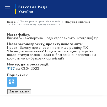
Законопроєкти, проєкти інших актів
Головна
Пошук за реквізитами
Картка законопроєкту, проєкту іншого акта
Назва файлу:
Висновок (експертиза щодо європейської інтеграції).zip
Назва законопроєкту, проєкту іншого акта:
Проєкт Закону про внесення зміни до розділу XX
"Перехідні положення" Податкового кодексу України
щодо стимулювання надання благодійної допомоги на
користь неприбуткових організацій
Номер, дата реєстрації:
9177
від 03.04.2023
Поділитись:
Завантажити