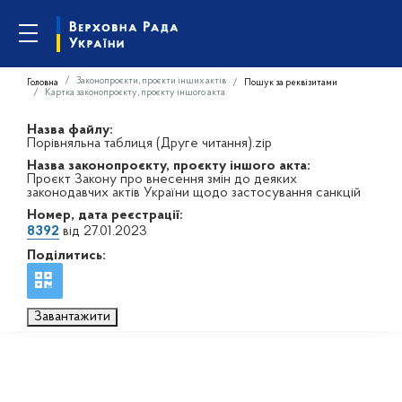
Законопроєкти, проєкти інших актів
Головна
Пошук за реквізитами
Картка законопроєкту, проєкту іншого акта
Назва файлу:
Порівняльна таблиця (Друге читання).zip
Назва законопроєкту, проєкту іншого акта:
Проєкт Закону про внесення змін до деяких
законодавчих актів України щодо застосування санкцій
Номер, дата реєстрації:
8392
від 27.01.2023
Поділитись:
Завантажити