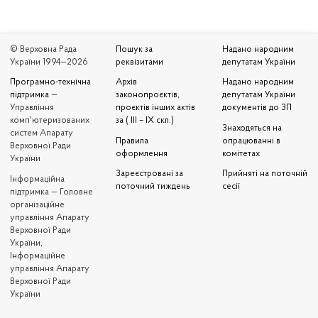
© Верховна Рада
Пошук за
Надано народним
України 1994—2026
реквізитами
депутатам України
Програмно-технічна
Архів
Надано народним
підтримка
—
законопроєктів,
депутатам України
Управління
проєктів інших актів
документів до ЗП
комп'ютеризованих
за ( III – IX скл.)
Знаходяться на
систем Апарату
Правила
опрацюванні в
Верховної Ради
оформлення
комітетах
України
Зареєстровані за
Прийняті на поточній
Iнформаційна
поточний тиждень
сесії
підтримка — Головне
організаційне
управління Апарату
Верховної Ради
України,
Інформаційне
управління Апарату
Верховної Ради
України