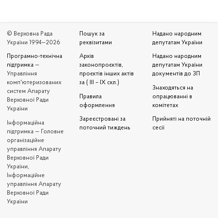
© Верховна Рада
Пошук за
Надано народним
України 1994—2026
реквізитами
депутатам України
Програмно-технічна
Архів
Надано народним
підтримка
—
законопроєктів,
депутатам України
Управління
проєктів інших актів
документів до ЗП
комп'ютеризованих
за ( III – IX скл.)
Знаходяться на
систем Апарату
Правила
опрацюванні в
Верховної Ради
оформлення
комітетах
України
Зареєстровані за
Прийняті на поточній
Iнформаційна
поточний тиждень
сесії
підтримка — Головне
організаційне
управління Апарату
Верховної Ради
України,
Інформаційне
управління Апарату
Верховної Ради
України