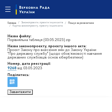
Законопроєкти, проєкти інших актів
Головна
Пошук за реквізитами
Картка законопроєкту, проєкту іншого акта
Назва файлу:
Порівняльна таблиця (03.05.2023).zip
Назва законопроєкту, проєкту іншого акта:
Проєкт Закону про внесення змін до Закону України
"Про державну службу" (щодо обов’язковості навчання
державних службовців основ кібербезпеки)
Номер, дата реєстрації:
9268
від 03.05.2023
Поділитись:
Завантажити