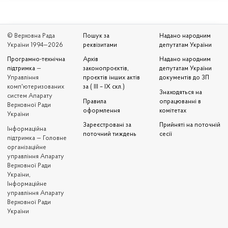
© Верховна Рада
Пошук за
Надано народним
України 1994—2026
реквізитами
депутатам України
Програмно-технічна
Архів
Надано народним
підтримка
—
законопроєктів,
депутатам України
Управління
проєктів інших актів
документів до ЗП
комп'ютеризованих
за ( III – IX скл.)
Знаходяться на
систем Апарату
Правила
опрацюванні в
Верховної Ради
оформлення
комітетах
України
Зареєстровані за
Прийняті на поточній
Iнформаційна
поточний тиждень
сесії
підтримка — Головне
організаційне
управління Апарату
Верховної Ради
України,
Інформаційне
управління Апарату
Верховної Ради
України