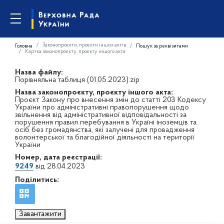
Законопроєкти, проєкти інших актів
Головна
Пошук за реквізитами
Картка законопроєкту, проєкту іншого акта
Назва файлу:
Порівняльна таблиця (01.05.2023).zip
Назва законопроєкту, проєкту іншого акта:
Проєкт Закону про внесення змін до статті 203 Кодексу
України про адміністративні правопорушення щодо
звільнення від адміністративної відповідальності за
порушення правил перебування в Україні іноземців та
осіб без громадянства, які залучені для провадження
волонтерської та благодійної діяльності на території
України
Номер, дата реєстрації:
9249
від 28.04.2023
Поділитись:
Завантажити