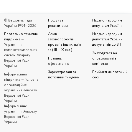
© Верховна Рада
Пошук за
Надано народним
України 1994—2026
реквізитами
депутатам України
Програмно-технічна
Архів
Надано народним
підтримка
—
законопроєктів,
депутатам України
Управління
проєктів інших актів
документів до ЗП
комп'ютеризованих
за ( III – IX скл.)
Знаходяться на
систем Апарату
Правила
опрацюванні в
Верховної Ради
оформлення
комітетах
України
Зареєстровані за
Прийняті на поточній
Iнформаційна
поточний тиждень
сесії
підтримка — Головне
організаційне
управління Апарату
Верховної Ради
України,
Інформаційне
управління Апарату
Верховної Ради
України