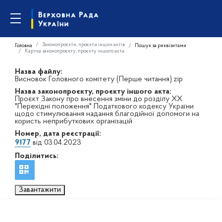
Законопроєкти, проєкти інших актів
Головна
Пошук за реквізитами
Картка законопроєкту, проєкту іншого акта
Назва файлу:
Висновок Головного комітету (Перше читання).zip
Назва законопроєкту, проєкту іншого акта:
Проєкт Закону про внесення зміни до розділу XX
"Перехідні положення" Податкового кодексу України
щодо стимулювання надання благодійної допомоги на
користь неприбуткових організацій
Номер, дата реєстрації:
9177
від 03.04.2023
Поділитись:
Завантажити