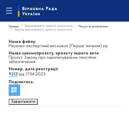
Законопроєкти, проєкти інших актів
Головна
Пошук за реквізитами
Картка законопроєкту, проєкту іншого акта
Назва файлу:
Науково-експертний висновок (Перше читання).zip
Назва законопроєкту, проєкту іншого акта:
Проєкт Закону про накопичувальне пенсійне
забезпечення
Номер, дата реєстрації:
9212
від 17.04.2023
Поділитись:
Завантажити