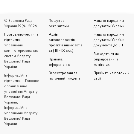
© Верховна Рада
Пошук за
Надано народним
України 1994—2026
реквізитами
депутатам України
Програмно-технічна
Архів
Надано народним
підтримка
—
законопроєктів,
депутатам України
Управління
проєктів інших актів
документів до ЗП
комп'ютеризованих
за ( III – IX скл.)
Знаходяться на
систем Апарату
Правила
опрацюванні в
Верховної Ради
оформлення
комітетах
України
Зареєстровані за
Прийняті на поточній
Iнформаційна
поточний тиждень
сесії
підтримка — Головне
організаційне
управління Апарату
Верховної Ради
України,
Інформаційне
управління Апарату
Верховної Ради
України