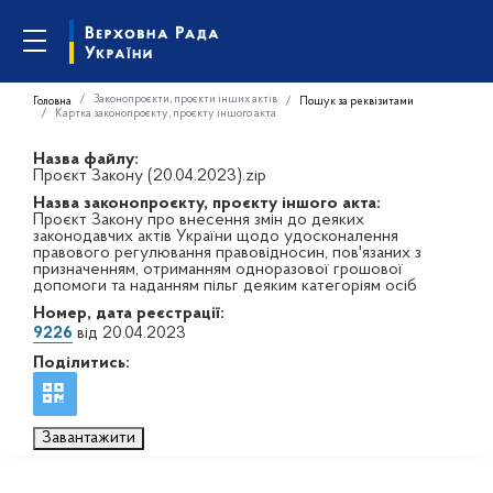
Законопроєкти, проєкти інших актів
Головна
Пошук за реквізитами
Картка законопроєкту, проєкту іншого акта
Назва файлу:
Проєкт Закону (20.04.2023).zip
Назва законопроєкту, проєкту іншого акта:
Проєкт Закону про внесення змін до деяких
законодавчих актів України щодо удосконалення
правового регулювання правовідносин, пов'язаних з
призначенням, отриманням одноразової грошової
допомоги та наданням пільг деяким категоріям осіб
Номер, дата реєстрації:
9226
від 20.04.2023
Поділитись:
Завантажити