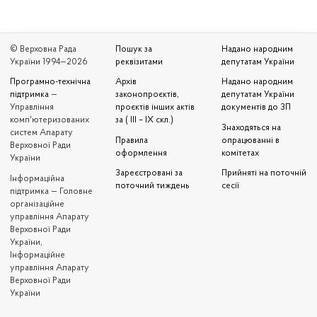
© Верховна Рада
Пошук за
Надано народним
України 1994—2026
реквізитами
депутатам України
Програмно-технічна
Архів
Надано народним
підтримка
—
законопроєктів,
депутатам України
Управління
проєктів інших актів
документів до ЗП
комп'ютеризованих
за ( III – IX скл.)
Знаходяться на
систем Апарату
Правила
опрацюванні в
Верховної Ради
оформлення
комітетах
України
Зареєстровані за
Прийняті на поточній
Iнформаційна
поточний тиждень
сесії
підтримка — Головне
організаційне
управління Апарату
Верховної Ради
України,
Інформаційне
управління Апарату
Верховної Ради
України