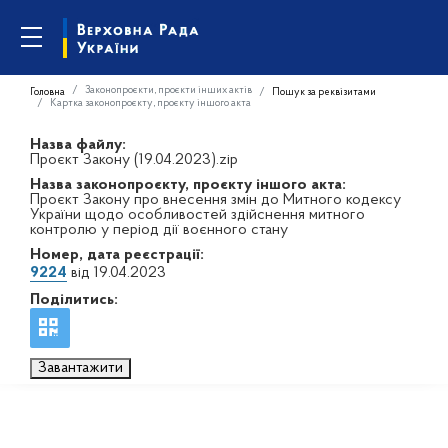
Законопроєкти, проєкти інших актів
Головна
Пошук за реквізитами
Картка законопроєкту, проєкту іншого акта
Назва файлу:
Проєкт Закону (19.04.2023).zip
Назва законопроєкту, проєкту іншого акта:
Проєкт Закону про внесення змін до Митного кодексу
України щодо особливостей здійснення митного
контролю у період дії воєнного стану
Номер, дата реєстрації:
9224
від 19.04.2023
Поділитись:
Завантажити