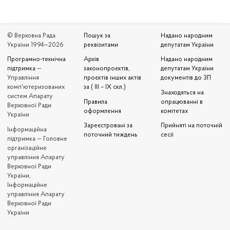
© Верховна Рада
Пошук за
Надано народним
України 1994—2026
реквізитами
депутатам України
Програмно-технічна
Архів
Надано народним
підтримка
—
законопроєктів,
депутатам України
Управління
проєктів інших актів
документів до ЗП
комп'ютеризованих
за ( III – IX скл.)
Знаходяться на
систем Апарату
Правила
опрацюванні в
Верховної Ради
оформлення
комітетах
України
Зареєстровані за
Прийняті на поточній
Iнформаційна
поточний тиждень
сесії
підтримка — Головне
організаційне
управління Апарату
Верховної Ради
України,
Інформаційне
управління Апарату
Верховної Ради
України