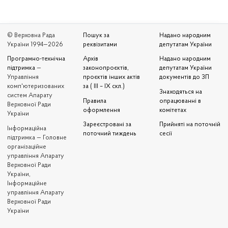
© Верховна Рада
Пошук за
Надано народним
України 1994—2026
реквізитами
депутатам України
Програмно-технічна
Архів
Надано народним
підтримка
—
законопроєктів,
депутатам України
Управління
проєктів інших актів
документів до ЗП
комп'ютеризованих
за ( III – IX скл.)
Знаходяться на
систем Апарату
Правила
опрацюванні в
Верховної Ради
оформлення
комітетах
України
Зареєстровані за
Прийняті на поточній
Iнформаційна
поточний тиждень
сесії
підтримка — Головне
організаційне
управління Апарату
Верховної Ради
України,
Інформаційне
управління Апарату
Верховної Ради
України