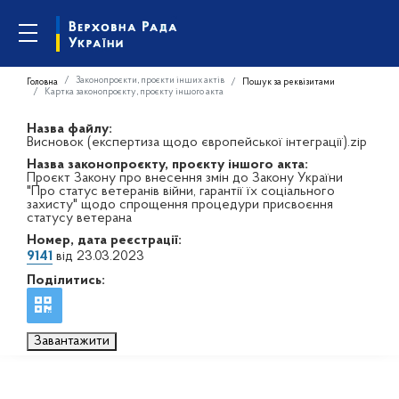
Законопроєкти, проєкти інших актів
Головна
Пошук за реквізитами
Картка законопроєкту, проєкту іншого акта
Назва файлу:
Висновок (експертиза щодо європейської інтеграції).zip
Назва законопроєкту, проєкту іншого акта:
Проєкт Закону про внесення змін до Закону України
"Про статус ветеранів війни, гарантії їх соціального
захисту" щодо спрощення процедури присвоєння
статусу ветерана
Номер, дата реєстрації:
9141
від 23.03.2023
Поділитись:
Завантажити