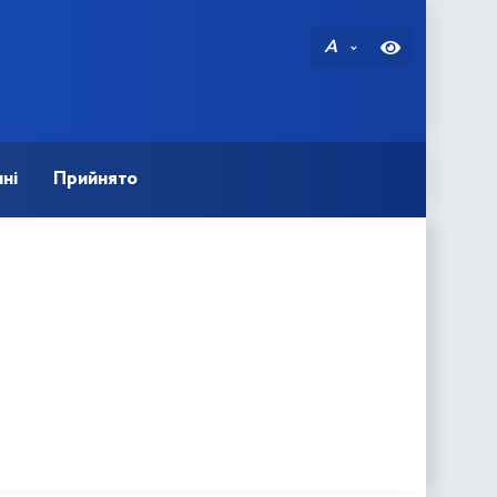
A
ні
Прийнято