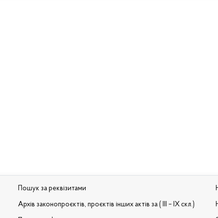
Пошук за реквізитами
Архів законопроєктів, проєктів інших актів за ( III – IX скл.)