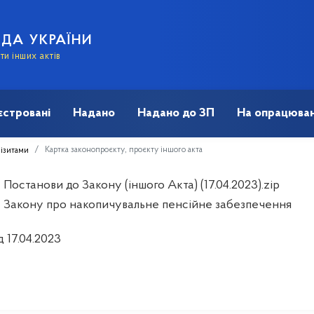
АДА УКРАЇНИ
и інших актів
єстровані
Надано
Надано до ЗП
На опрацюван
Картка законопроєкту, проєкту іншого акта
візитами
Постанови до Закону (іншого Акта) (17.04.2023).zip
 Закону про накопичувальне пенсійне забезпечення
д 17.04.2023