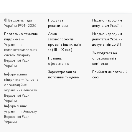
© Верховна Рада
Пошук за
Надано народним
України 1994—2026
реквізитами
депутатам України
Програмно-технічна
Архів
Надано народним
підтримка
—
законопроєктів,
депутатам України
Управління
проєктів інших актів
документів до ЗП
комп'ютеризованих
за ( III – IX скл.)
Знаходяться на
систем Апарату
Правила
опрацюванні в
Верховної Ради
оформлення
комітетах
України
Зареєстровані за
Прийняті на поточній
Iнформаційна
поточний тиждень
сесії
підтримка — Головне
організаційне
управління Апарату
Верховної Ради
України,
Інформаційне
управління Апарату
Верховної Ради
України