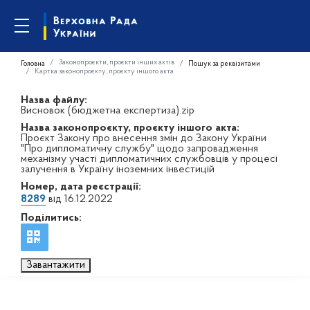
Законопроєкти, проєкти інших актів
Головна
Пошук за реквізитами
Картка законопроєкту, проєкту іншого акта
Назва файлу:
Висновок (бюджетна експертиза).zip
Назва законопроєкту, проєкту іншого акта:
Проєкт Закону про внесення змін до Закону України
"Про дипломатичну службу" щодо запровадження
механізму участі дипломатичних службовців у процесі
залучення в Україну іноземних інвестицій
Номер, дата реєстрації:
8289
від 16.12.2022
Поділитись:
Завантажити