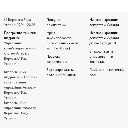
© Верховна Рада
Пошук за
Надано народним
України 1994—2026
реквізитами
депутатам України
Програмно-технічна
Архів
Надано народним
підтримка
—
законопроєктів,
депутатам України
Управління
проєктів інших актів
документів до ЗП
комп'ютеризованих
за ( III – IX скл.)
Знаходяться на
систем Апарату
Правила
опрацюванні в
Верховної Ради
оформлення
комітетах
України
Зареєстровані за
Прийняті на поточній
Iнформаційна
поточний тиждень
сесії
підтримка — Головне
організаційне
управління Апарату
Верховної Ради
України,
Інформаційне
управління Апарату
Верховної Ради
України