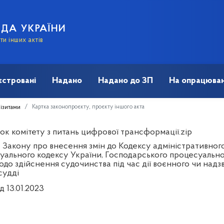
АДА УКРАЇНИ
и інших актів
єстровані
Надано
Надано до ЗП
На опрацюван
Картка законопроєкту, проєкту іншого акта
візитами
ок комітету з питань цифрової трансформації.zip
 Закону про внесення змін до Кодексу адміністративного
уального кодексу України, Господарського процесуально
одо здійснення судочинства під час дії воєнного чи надз
судді
д 13.01.2023