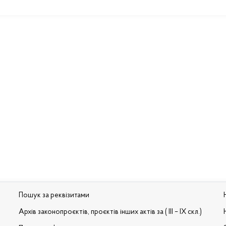
Пошук за реквізитами
Архів законопроєктів, проєктів інших актів за ( III – IX скл.)