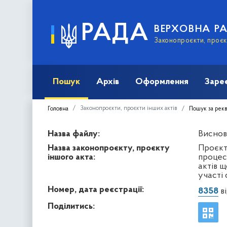
РАДА
ВЕРХОВНА Р
Законопроєкти, проєкт
Пошук
Архів
Оформлення
Заре
Законопроєкти, проєкти інших актів
Головна
Пошук за рек
Назва файлу:
Виснов
Назва законопроєкту, проєкту
Проєкт
іншого акта:
процес
актів щ
участі 
Номер, дата реєстрації:
8358
ві
Поділитись: