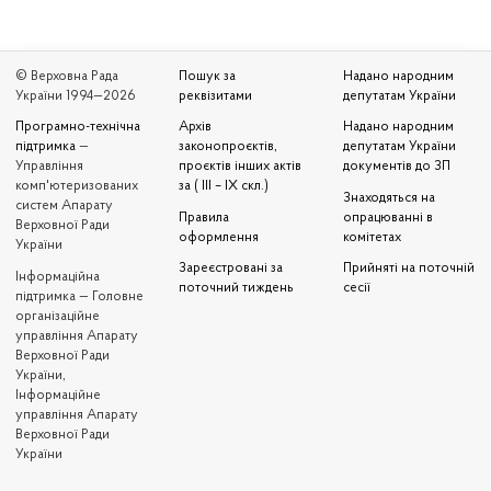
© Верховна Рада
Пошук за
Надано народним
України 1994—2026
реквізитами
депутатам України
Програмно-технічна
Архів
Надано народним
підтримка
—
законопроєктів,
депутатам України
Управління
проєктів інших актів
документів до ЗП
комп'ютеризованих
за ( III – IX скл.)
Знаходяться на
систем Апарату
Правила
опрацюванні в
Верховної Ради
оформлення
комітетах
України
Зареєстровані за
Прийняті на поточній
Iнформаційна
поточний тиждень
сесії
підтримка — Головне
організаційне
управління Апарату
Верховної Ради
України,
Інформаційне
управління Апарату
Верховної Ради
України