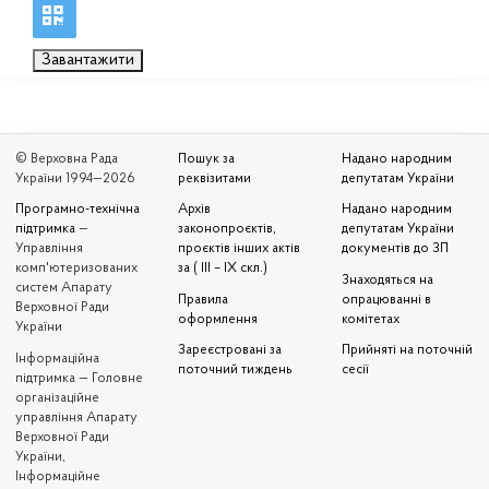
Завантажити
© Верховна Рада
Пошук за
Надано народним
України 1994—2026
реквізитами
депутатам України
Програмно-технічна
Архів
Надано народним
підтримка
—
законопроєктів,
депутатам України
Управління
проєктів інших актів
документів до ЗП
комп'ютеризованих
за ( III – IX скл.)
Знаходяться на
систем Апарату
Правила
опрацюванні в
Верховної Ради
оформлення
комітетах
України
Зареєстровані за
Прийняті на поточній
Iнформаційна
поточний тиждень
сесії
підтримка — Головне
організаційне
управління Апарату
Верховної Ради
України,
Інформаційне