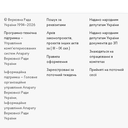
© Верховна Рада
Пошук за
Надано народним
України 1994—2026
реквізитами
депутатам України
Програмно-технічна
Архів
Надано народним
підтримка
—
законопроєктів,
депутатам України
Управління
проєктів інших актів
документів до ЗП
комп'ютеризованих
за ( III – IX скл.)
Знаходяться на
систем Апарату
Правила
опрацюванні в
Верховної Ради
оформлення
комітетах
України
Зареєстровані за
Прийняті на поточній
Iнформаційна
поточний тиждень
сесії
підтримка — Головне
організаційне
управління Апарату
Верховної Ради
України,
Інформаційне
управління Апарату
Верховної Ради
України