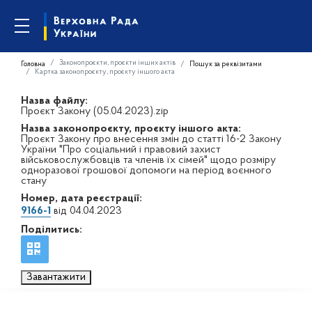
Законопроєкти, проєкти інших актів
Головна
Пошук за реквізитами
Картка законопроєкту, проєкту іншого акта
Назва файлу:
Проєкт Закону (05.04.2023).zip
Назва законопроєкту, проєкту іншого акта:
Проєкт Закону про внесення змін до статті 16-2 Закону
України "Про соціальний і правовий захист
військовослужбовців та членів їх сімей" щодо розміру
одноразової грошової допомоги на період воєнного
стану
Номер, дата реєстрації:
9166-1
від 04.04.2023
Поділитись:
Завантажити