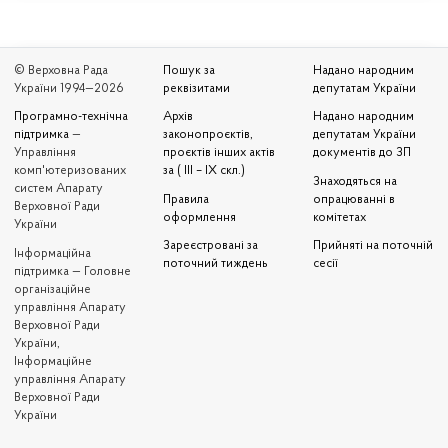
© Верховна Рада
Пошук за
Надано народним
України 1994—2026
реквізитами
депутатам України
Програмно-технічна
Архів
Надано народним
підтримка
—
законопроєктів,
депутатам України
Управління
проєктів інших актів
документів до ЗП
комп'ютеризованих
за ( III – IX скл.)
Знаходяться на
систем Апарату
Правила
опрацюванні в
Верховної Ради
оформлення
комітетах
України
Зареєстровані за
Прийняті на поточній
Iнформаційна
поточний тиждень
сесії
підтримка — Головне
організаційне
управління Апарату
Верховної Ради
України,
Інформаційне
управління Апарату
Верховної Ради
України