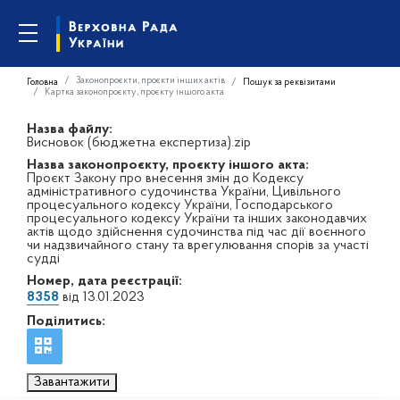
Законопроєкти, проєкти інших актів
Головна
Пошук за реквізитами
Картка законопроєкту, проєкту іншого акта
Назва файлу:
Висновок (бюджетна експертиза).zip
Назва законопроєкту, проєкту іншого акта:
Проєкт Закону про внесення змін до Кодексу
адміністративного судочинства України, Цивільного
процесуального кодексу України, Господарського
процесуального кодексу України та інших законодавчих
актів щодо здійснення судочинства під час дії воєнного
чи надзвичайного стану та врегулювання спорів за участі
судді
Номер, дата реєстрації:
8358
від 13.01.2023
Поділитись:
Завантажити