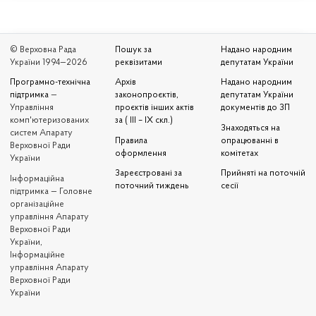
© Верховна Рада
Пошук за
Надано народним
України 1994—2026
реквізитами
депутатам України
Програмно-технічна
Архів
Надано народним
підтримка
—
законопроєктів,
депутатам України
Управління
проєктів інших актів
документів до ЗП
комп'ютеризованих
за ( III – IX скл.)
Знаходяться на
систем Апарату
Правила
опрацюванні в
Верховної Ради
оформлення
комітетах
України
Зареєстровані за
Прийняті на поточній
Iнформаційна
поточний тиждень
сесії
підтримка — Головне
організаційне
управління Апарату
Верховної Ради
України,
Інформаційне
управління Апарату
Верховної Ради
України