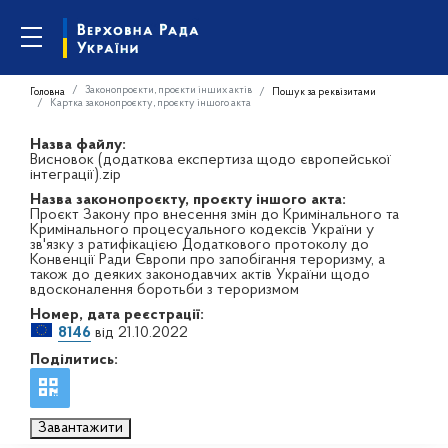
Законопроєкти, проєкти інших актів
Головна
Пошук за реквізитами
Картка законопроєкту, проєкту іншого акта
Назва файлу:
Висновок (додаткова експертиза щодо європейської
інтеграції).zip
Назва законопроєкту, проєкту іншого акта:
Проєкт Закону про внесення змін до Кримінального та
Кримінального процесуального кодексів України у
зв'язку з ратифікацією Додаткового протоколу до
Конвенції Ради Європи про запобігання тероризму, а
також до деяких законодавчих актів України щодо
вдосконалення боротьби з тероризмом
Номер, дата реєстрації:
8146
від 21.10.2022
Поділитись:
Завантажити