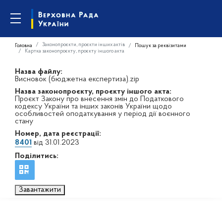
Законопроєкти, проєкти інших актів
Головна
Пошук за реквізитами
Картка законопроєкту, проєкту іншого акта
Назва файлу:
Висновок (бюджетна експертиза).zip
Назва законопроєкту, проєкту іншого акта:
Проєкт Закону про внесення змін до Податкового
кодексу України та інших законів України щодо
особливостей оподаткування у період дії воєнного
стану
Номер, дата реєстрації:
8401
від 31.01.2023
Поділитись:
Завантажити