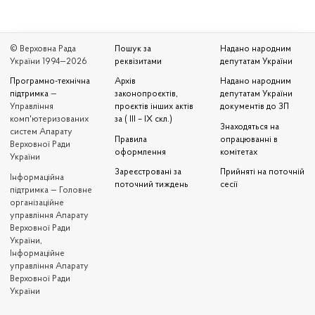
© Верховна Рада
Пошук за
Надано народним
України 1994—2026
реквізитами
депутатам України
Програмно-технічна
Архів
Надано народним
підтримка
—
законопроєктів,
депутатам України
Управління
проєктів інших актів
документів до ЗП
комп'ютеризованих
за ( III – IX скл.)
Знаходяться на
систем Апарату
Правила
опрацюванні в
Верховної Ради
оформлення
комітетах
України
Зареєстровані за
Прийняті на поточній
Iнформаційна
поточний тиждень
сесії
підтримка — Головне
організаційне
управління Апарату
Верховної Ради
України,
Інформаційне
управління Апарату
Верховної Ради
України